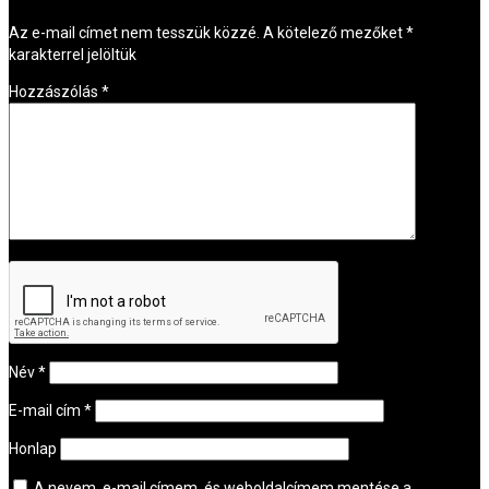
Az e-mail címet nem tesszük közzé.
A kötelező mezőket
*
karakterrel jelöltük
Hozzászólás
*
Név
*
E-mail cím
*
Honlap
A nevem, e-mail címem, és weboldalcímem mentése a