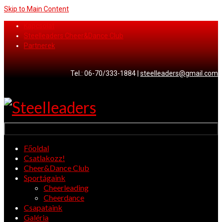
Skip to Main Content
Kapcsolat
Steelleaders Cheer&Dance Club
Partnerek
Tel.: 06-70/333-1884 |
steelleaders@gmail.com
Menu
Főoldal
Csatlakozz!
Cheer&Dance Club
Sportágaink
Cheerleading
Cheerdance
Csapataink
Galéria