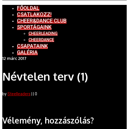
FŐOLDAL
CSATLAKOZZ!
CHEER&DANCE CLUB
SPORTÁGAINK
CHEERLEADING
CHEERDANCE
CSAPATAINK
GALÉRIA
12
márc 2017
Névtelen terv (1)
by
Steelleaders
|
|
0
Vélemény, hozzászólás?