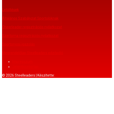
Letöltések
Általános Szabályzat Sportolóknak
Cheerleader regisztrációs nyilatkozat
Szertorna regisztrációs nyilatkozat
Sportorvosi igazolás
Megrendelőlap Steelleaders edzőpóló
Impresszum
Jelentkezési lap
© 2026 Steelleaders | Készítette:
GS Design