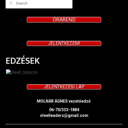
Search
Cheerdance
for:
Csapataink
ÓRAREND
Galéria
JELENTKEZEM!
EDZÉSEK
JELENTKEZÉSI LAP
MOLNÁR ÁGNES vezetőedző
06-70/333-1884
steelleaders@gmail.com