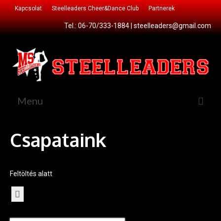
Kapcsolat
Steelleaders Cheer&Dance Club
Partnerek
Tel.: 06-70/333-1884 |
steelleaders@gmail.com
Menu
Főoldal
Csapataink
Csatlakozz!
Cheer&Dance Club
Feltöltés alatt
Sportágaink
Cheerleading