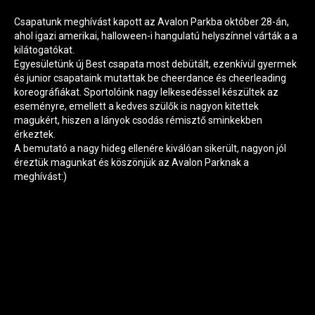
Cheerdance
Csapatunk meghívást kapott az Avalon Parkba október 28-án,
ahol igazi amerikai, halloween-i hangulatú helyszínnel várták a a
Csapataink
kilátogatókat.
Egyesületünk új Best csapata most debütált, ezenkívül gyermek
Galéria
és junior csapataink mutattak be cheerdance és cheerleading
koreográfiákat. Sportolóink nagy lelkesedéssel készültek az
eseményre, emellett a kedves szülők is nagyon kitettek
magukért, hiszen a lányok csodás rémisztő sminkekben
érkeztek.
A bemutató a nagy hideg ellenére kiválóan sikerült, nagyon jól
éreztük magunkat és köszönjük az Avalon Parknak a
meghívást:)