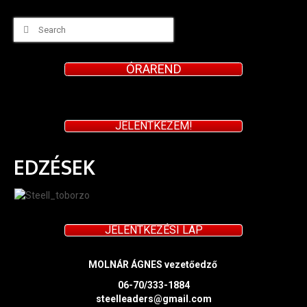
Search
for:
ÓRAREND
JELENTKEZEM!
EDZÉSEK
JELENTKEZÉSI LAP
MOLNÁR ÁGNES vezetőedző
06-70/333-1884
steelleaders@gmail.com