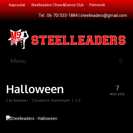
Kapcsolat
Steelleaders Cheer&Dance Club
Partnerek
Tel.: 06-70/333-1884 |
steelleaders@gmail.com
Menu
Főoldal
Halloween
7
Csatlakozz!
NOV 2016
Cheer&Dance Club
by
Sylsylvia
|
posted in:
Események
|
0
Sportágaink
Cheerleading