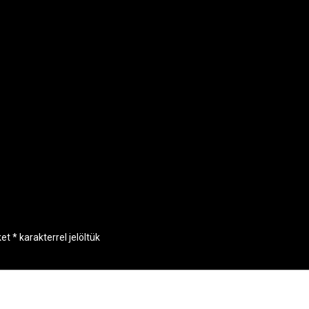
ket
*
karakterrel jelöltük