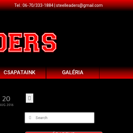
Tel.: 06-70/333-1884 |
steelleaders@gmail.com
CSAPATAINK
GALÉRIA
20
AUG 2016
Search
for: