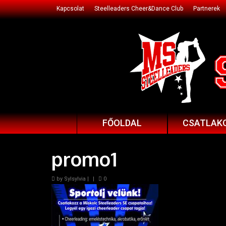
Kapcsolat
Steelleaders Cheer&Dance Club
Partnerek
FŐOLDAL
CSATLAK
promo1
by
Sylsylvia
|
|
0