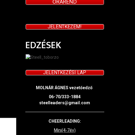
ÓRAREND
JELENTKEZEM!
EDZÉSEK
JELENTKEZÉSI LAP
MOLNÁR ÁGNES vezetőedző
06-70/333-1884
steelleaders@gmail.com
CHEERLEADING:
Mini(4-7év)