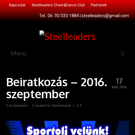
Kapcsolat
Steelleaders Cheer&Dance Club
Partnerek
Tel.: 06-70/333-1884 |
steelleaders@gmail.com
Menu
Főoldal
Beiratkozás – 2016.
17
Csatlakozz!
AUG 2016
szeptember
Cheer&Dance Club
by
Sportágaink
Sylsylvia
|
posted in:
Események
|
0
Cheerleading
Cheerdance