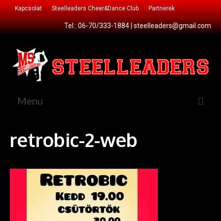
Kapcsolat
Steelleaders Cheer&Dance Club
Partnerek
Tel.: 06-70/333-1884 |
steelleaders@gmail.com
Menu
Főoldal
retrobic-2-web
Csatlakozz!
Cheer&Dance Club
Sportágaink
Cheerleading