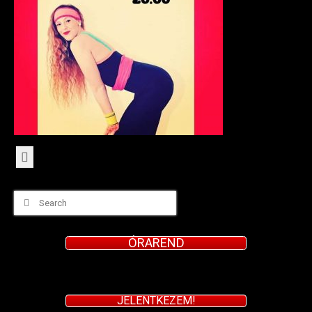
Cheerdance
Csapataink
Galéria
Search
for:
ÓRAREND
JELENTKEZEM!