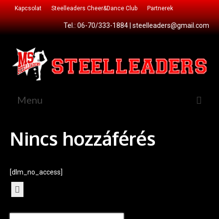
Kapcsolat
Steelleaders Cheer&Dance Club
Partnerek
Tel.: 06-70/333-1884 |
steelleaders@gmail.com
Menu
Főoldal
Nincs hozzáférés
Csatlakozz!
Cheer&Dance Club
[dlm_no_access]
Sportágaink
Cheerleading
Search