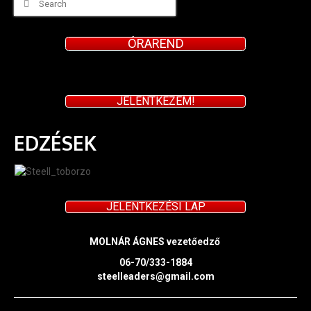
Cheerdance
for:
Csapataink
ÓRAREND
Galéria
JELENTKEZEM!
EDZÉSEK
JELENTKEZÉSI LAP
MOLNÁR ÁGNES vezetőedző
06-70/333-1884
steelleaders@gmail.com