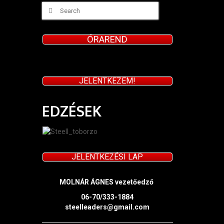
Search
for:
ÓRAREND
JELENTKEZEM!
EDZÉSEK
JELENTKEZÉSI LAP
MOLNÁR ÁGNES vezetőedző
06-70/333-1884
steelleaders@gmail.com