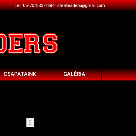
Tel.: 06-70/333-1884 |
steelleaders@gmail.com
CSAPATAINK
GALÉRIA