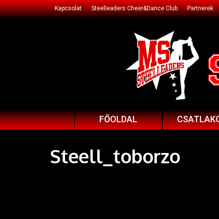
Kapcsolat
Steelleaders Cheer&Dance Club
Partnerek
FŐOLDAL
CSATLAK
Steell_toborzo